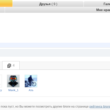
Друзья
( 9 )
Гал
Мне нра
4
ky
Maxik_1
Азъ
 пока пуст, но Вы можете посмотреть другие блоги на странице
рейтинга блог