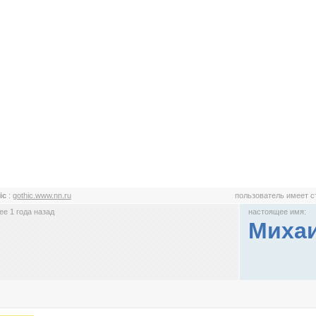
ic
:
gothic.www.nn.ru
пользователь имеет 
е 1 года назад
настоящее имя:
Миха