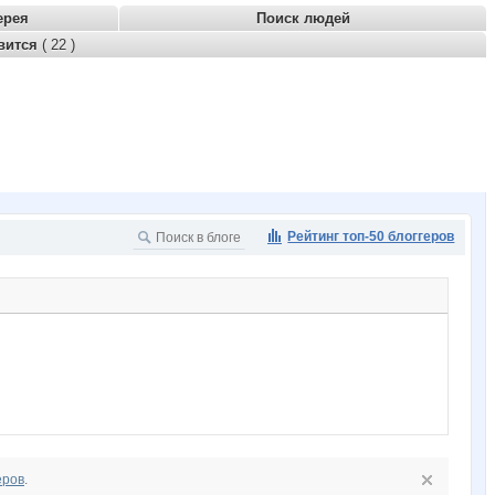
ерея
Поиск людей
вится
( 22 )
Рейтинг топ-50 блоггеров
еров
.