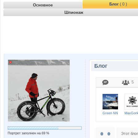
Блог
( 0 )
Основное
Шпионаж
Блог
5
Green NN
MaxGor
Портрет заполнен на 69 %
Этот блог