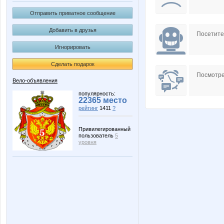
Отправить приватное сообщение
Добавить в друзья
Посетит
Игнорировать
Сделать подарок
Посмотре
Вело-объявления
популярность:
22365 место
рейтинг
1411
?
Привилегированный
пользователь
5
уровня