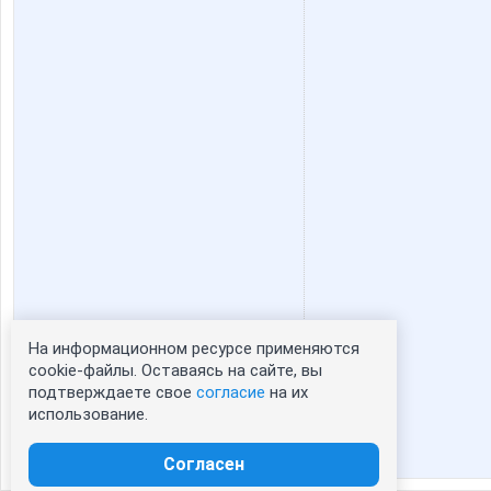
На информационном ресурсе применяются
Статистика портрета:
cookie-файлы. Оставаясь на сайте, вы
подтверждаете свое
согласие
на их
сейчас просматривают портрет - 0
использование.
зарегистрированные пользователи
посетившие портрет за 7 дней - 1
Согласен